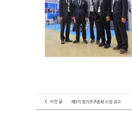
이전 글
제9기 정기주주총회 소집 공고