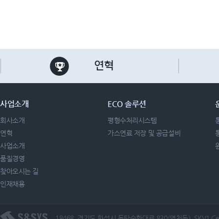
연혁
사업소개
ECO 솔루션
회사소개
평형수처리시스템
연혁
가스연료 저장 및 공급설비
사업소개
품질경영
찾아오시는 길
인재채용
18468, 경기도 화성시 동탄순환대로 830(영천동), SKV1 Cen