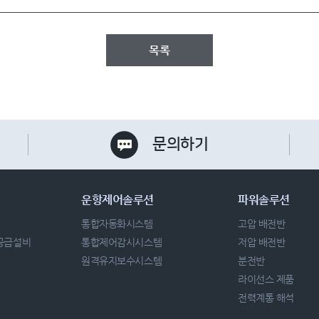
목록
문의하기
운항제어솔루션
파워솔루션
통합자동화시스템
고압 배전반
 공급설비
통합제어감시시스템
저압 배전반
원격유지보수시스템
분전반
라이선스 제품
전력계통 해석