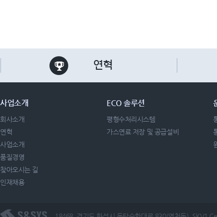
연혁
사업소개
ECO 솔루션
회사소개
평형수처리시스템
연혁
가스연료 저장 및 공급설비
사업소개
품질경영
찾아오시는 길
인재채용
18468, 경기도 화성시 동탄순환대로 830(영천동), SKV1 Cen